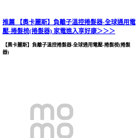
推薦 【奧卡麗斯】負離子溫控捲髮器-全球通用電
壓-捲髮梳(捲髮器) 家電進入享好康＞＞＞
【奧卡麗斯】負離子溫控捲髮器-全球通用電壓-捲髮梳(捲髮
器)