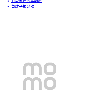
11段溫控液晶顯示
負離子捲髮器