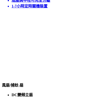
底座與中柱可完全分離
1-7小時定時關機裝置
風扇/捕蚊-扇
DC變頻立扇