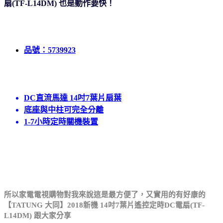
扇(TF-L14DM) 也是動作要快
！
品號：5739923
DC直流馬達 14吋7葉片扇葉
底座與中柱可完全分離
1-7小時定時關機裝置
所以家電電視購物對我來說這是最方便了，
又實用的有好康的
【TATUNG 大同】2018新機 14吋7葉片遙控定時DC電扇(TF-
L14DM) 跟大家分享