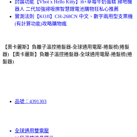
討論功能【Vbot x Hello Kitty】i6+草莓牛奶蛋糕 掃地機
器人 二代加強掃吸擦智慧鋰電池購物狂私心推薦
實測法則【KOJI】CH-268CN 中文、數字兩用型支票機
(有計算功能)攻略購物瘋
【奧卡麗斯】負離子溫控捲髮器-全球通用電壓-捲髮梳(捲髮
器) 【奧卡麗斯】負離子溫控捲髮器-全球通用電壓-捲髮梳(捲
髮器)
品號：4391303
全球通用雙電壓