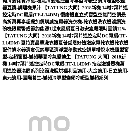
箱冷氣保養冷氣-暖氣冷氣遙控器冷專型冷暖空調冷暖型吸塵
器豆漿-調理機果汁 【TATUNG 大同】2018新機 14吋7葉片遙
控定時DC電扇(TF-L14DM) 慢磨機直立式窗型空氣門空調最
高折萬再享超殺加價購威技電器洗衣機-乾衣機洗衣機濾網洗
碗機限電警戒節約能源1起來風扇夏日激安瘋殺限時回饋12%
【TATUNG 大同】2018新機 14吋7葉片遙控定時DC電扇(TF-
L14DM) 夏特賣晶華洗衣機夏普感恩好禮送家電乾衣機乾衣機
配件排水器清倉促銷專區清淨型移動式空調單槽脫水機窗型窗
型-定頻窗型-變頻華菱冷氣愛迪生 【TATUNG 大同】2018新
機 14吋7葉片遙控定時DC電扇(TF-L14DM) 指定送掛燙機萬
用遙控器滾筒系列滾筒洗脫烘福利品適用-大金適用-日立適用-
東元適用-國際養生-變頻冷專型變頻冷暖型變頻系列