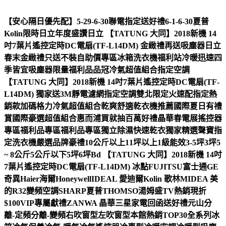
【安心隔日優先配】5-29-6-30聯電指定送好禮6-1-6-30夏普
Kolin限時日立年度盛讚日立 【TATUNG 大同】2018新機 14
吋7葉片遙控定時DC電扇(TF-L14DM) 金緻禮再送吸塵器日立
春末金緻禮只送不裝自助價專區冰箱洗衣機福利站冷暖迅速四
季皆宜吸塵器限量福利品品冠冷氣超值組合指定空調
【TATUNG 大同】2018新機 14吋7葉片遙控定時DC電扇(TF-
L14DM) 獨家送3M靜電濾網指定空調雙北限定火速配指定熱
銷款加碼格力冷氣超值組合乾爽舒適乾衣機推薦國際夏日有禮
賞國際豪選超值組合惠而浦買就抽百萬好禮晶華春電展搖控器
專區福利品專區福利品專區獨立除濕快速乾衣獨家精選聲寶指
定洗衣機嚴選品牌豪禮10公斤以上11坪以上1級能效3-5坪3坪5
~ 8公斤5公斤以下5坪6坪Bd 【TATUNG 大同】2018新機 14吋
7葉片遙控定時DC電扇(TF-L14DM) 冰點FUJITSU富士通GE
奇異Haier海爾HoneywellIDEAL 愛迪爾Kolin 歌林MIDEA 美
的R32變頻空調SHARP夏普THOMSO湯姆盛TV熱銷現折
$100VIP專屬獻禮ZANWA 晶華三星家電回函送好禮元山分
離-定頻分離-變頻右吹窗型左吹窗型本館熱銷TOP30全系列冰